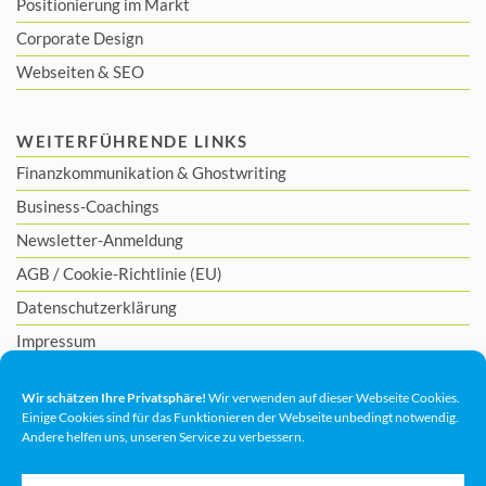
Positionierung im Markt
Corporate Design
Webseiten & SEO
WEITERFÜHRENDE LINKS
Finanzkommunikation
&
Ghostwriting
Business-Coachings
Newsletter-Anmeldung
AGB
/
Cookie-Richtlinie (EU)
Datenschutzerklärung
Impressum
Wir schätzen Ihre Privatsphäre!
Wir verwenden auf dieser Webseite Cookies.
Einige Cookies sind für das Funktionieren der Webseite unbedingt notwendig.
Andere helfen uns, unseren Service zu verbessern.